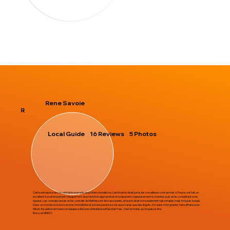
Rene Savoie
R
Local Guide 16 Reviews 5 Photos
Cette entreprise est un véritable exemple de professionnalisme. L’estimation était juste, les travailleurs sont arrivés à l’heure, ont fait un
excellent travail en portant l’équipement de protection approprié et en préparant soigneusement le chantier, puis en le complétant avec
rigueur. Les connaissances et les conseils de Mathieu ont été rassurants, et le prix était non seulement raisonnable, mais il n’a pas bougé.
Dans un monde où le bon service, l’honnêteté et la transparence sont aussi rares que des lingots d’or dans mon grenier, faire affaire avec
Mike’s Insulation et toute son équipe a été une véritable bouffée d’air frais, c’est le moins qu’on puisse dire.
Bravo et MERCI !