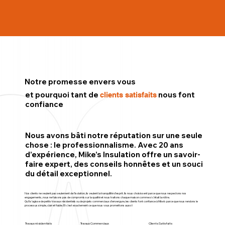
Notre promesse envers vous
et pourquoi tant de
nous font
clients satisfaits
confiance
Nous avons bâti notre réputation sur une seule
chose : le professionnalisme. Avec 20 ans
d’expérience, Mike’s Insulation offre un savoir-
faire expert, des conseils honnêtes et un souci
du détail exceptionnel.
Nos clients ne veulent pas seulement de l’isolation, ils veulent la tranquillité d’esprit. Ils nous choisissent parce que nous respectons nos
engagements, nous ne faisons pas de compromis sur la qualité et nous traitons chaque maison comme si c’était la nôtre.
Qu’il s’agisse de petits travaux résidentiels ou de projets commerciaux d’envergure, les clients font confiance à Mike’s parce que nous rendons le
processus simple, clair et fiable. Et c’est exactement ce que nous vous promettons aussi !
Travaux résidentiels
Travaux Commerciaux
Clients Satisfaits