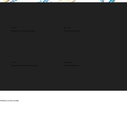
7,600+
38,700+
Maisons et entreprises isolées
Sacs d’isolant installés
3,975+
Entreprise
Travaux d’isolation à l’uréthane giclé
opérée localement
Affiliations professionnelles