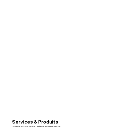
Services & Produits
Normes de produits et services supérieures, excellence garantie !