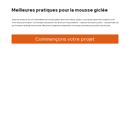
Meilleures pratiques pour la mousse giclée
Avant de donner le feu vert à l’installation de mousse giclée dans votre maison, assurez-vous qu’une inspection complète a été
effectuée par un expert. Cette inspection permet de détecter tout problème — qu’il soit structurel ou autre — pouvant nuire à la
performance optimale de la mousse. Elle permet également d’identifier tout risque potentiel pour la santé ou la sécurité.
Commençons votre projet