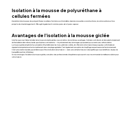
Isolation à la mousse de polyuréthane à
cellules fermées
L’isolation à la mousse de polyuréthane à cellules fermées est installée dans les nouvelles constructions, les rénovations et les
projets de réaménagement. Elle agit également comme pare-air et pare-vapeur.
Avantages de l’isolation à la mousse giclée
Une fois que vous faites installer de la mousse isolante giclée, vous en retirez de nombreux avantages. Certains sont directs et découlent simplement
de l’installation elle-même, tandis que d’autres sont indirects — ils préviennent des dommages qui auraient pu survenir sans cette isolation.
La mousse giclée empêche l’accumulation d’humidité dans les murs, plafonds voûtés, etc. Elle rend votre maison beaucoup plus confortable en
régulant la température et en la maintenant dans une plage agréable. C’est également une option de chauffage respectueuse de l’environnement.
C’est une solution durable, qui améliore aussi l’insonorisation de la maison — dans une certaine mesure. Cela signifie que vous bénéficiez de plus de
tranquillité une fois à l’intérieur.
Si vous envisagez l’isolation à la mousse giclée, consultez des professionnels d’expérience qui sauront vous recommander la meilleure solution pour
votre maison.