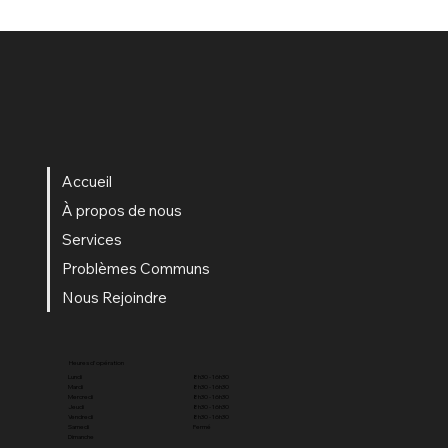
Accueil
À propos de nous
Services
Problèmes Communs
Nous Rejoindre
Heures d'opération
8h30 - 16h30
Lundi
8h30 - 16h30
Mardi
8h30 - 16h30
Mercredi
8h30 - 16h30
Jeudi
8h30 - 16h30
Vendredi
Fermé
Samedi
Dimanche