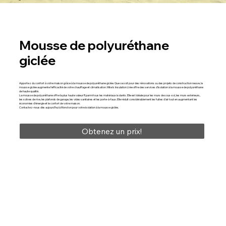
Mousse de polyuréthane
giclée
Apportez du confort à votre maison grâce à la mousse de polyuréthane giclée. Que ce soit pour des rénovations ou des projets de construction neuve, la
mousse giclée augmente l’efficacité de votre chauffage et climatisation. Mike’s Insulation Ltée offre des services d’isolation à la mousse de polyuréthane
de haute qualité.
La mousse de polyuréthane offre la plus haute valeur R parmi tous les matériaux isolants. Elle est idéale pour les murs de sous-sol, les murs extérieurs,
les solives de rive, les plafonds de garage, les vides sanitaires et les porte-à-faux. Elle réduit considérablement les fuites d’air tout en augmentant les
économies d’énergie et le confort de votre maison.
Contactez-nous dès aujourd’hui à Moncton pour votre isolation à la mousse giclée.
Obtenez un prix!